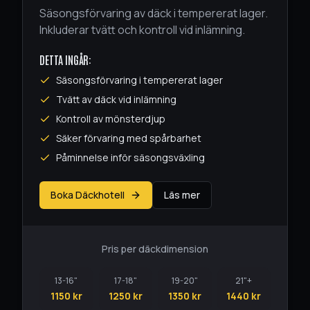
Säsongsförvaring av däck i tempererat lager.
Inkluderar tvätt och kontroll vid inlämning.
DETTA INGÅR:
Säsongsförvaring i tempererat lager
Tvätt av däck vid inlämning
Kontroll av mönsterdjup
Säker förvaring med spårbarhet
Påminnelse inför säsongsväxling
Boka Däckhotell
Läs mer
Pris per däckdimension
13-16"
17-18"
19-20"
21"+
1150 kr
1250 kr
1350 kr
1440 kr