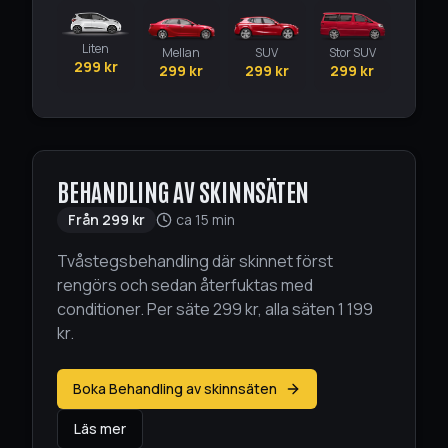
Liten
Mellan
SUV
Stor SUV
299
kr
299
kr
299
kr
299
kr
BEHANDLING AV SKINNSÄTEN
Från
299
kr
ca 15 min
Tvåstegsbehandling där skinnet först
rengörs och sedan återfuktas med
conditioner. Per säte 299 kr, alla säten 1 199
kr.
Boka Behandling av skinnsäten
Läs mer