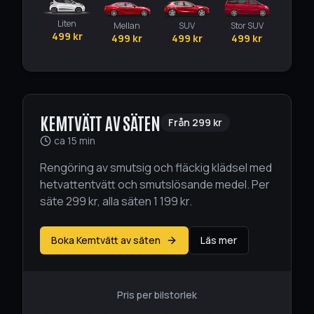
Liten
Mellan
SUV
Stor SUV
499
kr
499
kr
499
kr
499
kr
KEMTVÄTT AV SÄTEN
Från
299
kr
ca 15 min
Rengöring av smutsig och fläckig klädsel med
hetvattentvätt och smutslösande medel. Per
säte 299 kr, alla säten 1 199 kr.
Boka Kemtvätt av säten
Läs mer
Pris per bilstorlek