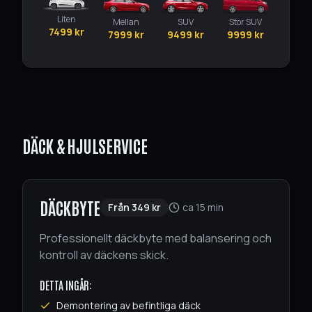
Liten
Mellan
SUV
Stor SUV
7499
kr
7999
kr
9499
kr
9999
kr
DÄCK & HJULSERVICE
DÄCKBYTE
Från
349
kr
ca 15 min
Professionellt däckbyte med balansering och
kontroll av däckens skick.
DETTA INGÅR:
Demontering av befintliga däck