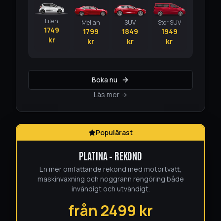
Liten
Mellan
SUV
Stor SUV
1749
1799
1849
1949
kr
kr
kr
kr
Boka nu
Läs mer →
Populärast
PLATINA – REKOND
En mer omfattande rekond med motortvätt,
maskinvaxning och noggrann rengöring både
invändigt och utvändigt.
från
2499
kr