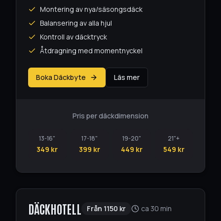
Montering av nya/säsongsdäck
Balansering av alla hjul
Kontroll av däcktryck
Åtdragning med momentnyckel
Boka Däckbyte
Läs mer
Pris per däckdimension
13-16"
17-18"
19-20"
21"+
349 kr
399 kr
449 kr
549 kr
DÄCKHOTELL
Från
1150
kr
ca 30 min