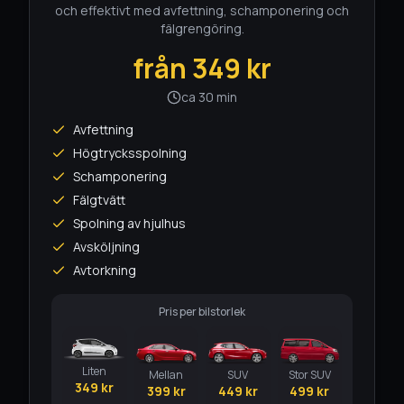
och effektivt med avfettning, schamponering och
fälgrengöring.
från
349
kr
ca 30 min
Avfettning
Högtrycksspolning
Schamponering
Fälgtvätt
Spolning av hjulhus
Avsköljning
Avtorkning
Pris per bilstorlek
Liten
Mellan
SUV
Stor SUV
349
kr
399
kr
449
kr
499
kr