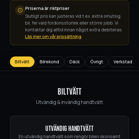
Priserna är riktpriser
Slutligt pris kan justeras vid t.ex. extra smutsig
bil, fel vald fordonsstorlek eller större jobb. Vi
kontaktar dig alltid innan något extra debiteras.
Läs mer om vår prissättning
.
Biltvätt
Bilrekond
Däck
Övrigt
Verkstad
Öppnar imorgon kl. 08:00
Boka tid
Byt tema
BILTVÄTT
Utvändig & invändig handtvätt
UTVÄNDIG HANDTVÄTT
En utvändig handtvätt som rengör bilen skonsamt