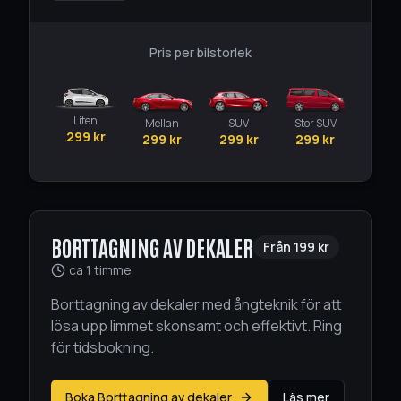
Pris per bilstorlek
Liten
Mellan
SUV
Stor SUV
299
kr
299
kr
299
kr
299
kr
BORTTAGNING AV DEKALER
Från
199
kr
ca 1 timme
Borttagning av dekaler med ångteknik för att
lösa upp limmet skonsamt och effektivt. Ring
för tidsbokning.
Boka Borttagning av dekaler
Läs mer