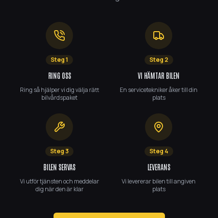
Steg
1
Steg
2
RING OSS
VI HÄMTAR BILEN
Ring så hjälper vi dig välja rätt
En servicetekniker åker till din
bilvårdspaket
plats
Steg
3
Steg
4
BILEN SERVAS
LEVERANS
Vi utför tjänsten och meddelar
Vi levererar bilen till angiven
dig när den är klar
plats