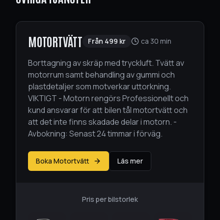
MOTORTVÄTT
Från
499
kr
ca 30 min
Borttagning av skräp med tryckluft. Tvätt av
motorrum samt behandling av gummi och
plastdetaljer som motverkar uttorkning.
VIKTIGT - Motorn rengörs Professionellt och
kund ansvarar för att bilen tål motortvätt och
att det inte finns skadade delar i motorn. -
Avbokning: Senast 24 timmar i förväg.
Boka Motortvätt
Läs mer
Pris per bilstorlek