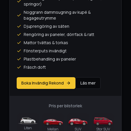
springor)
Noggrann dammsugning av kupé &
bagageutrymme
Djuprengöring av säten
Rengöring av paneler, dörrfack & ratt
Mattor tvättas & torkas
Fönsterputs invändigt
Plastbehandling av paneler
Fräsch doft
Boka Invändig Rekond
Läs mer
Pris per bilstorlek
Liten
Mellan
SUV
Stor SUV