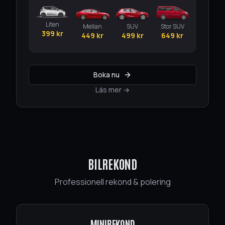
Liten
Mellan
SUV
Stor SUV
399
kr
449
kr
499
kr
649
kr
Boka nu
Läs mer →
BILREKOND
Professionell rekond & polering
MINIREKOND