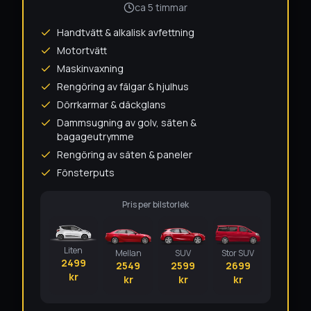
ca 5 timmar
Handtvätt & alkalisk avfettning
Motortvätt
Maskinvaxning
Rengöring av fälgar & hjulhus
Dörrkarmar & däckglans
Dammsugning av golv, säten &
bagageutrymme
Rengöring av säten & paneler
Fönsterputs
Pris per bilstorlek
Liten
Mellan
SUV
Stor SUV
2499
2549
2599
2699
kr
kr
kr
kr