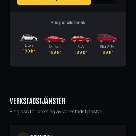
Pris per bilstorlek
Liten
Mellan
SUV
Stor SUV
199
kr
199
kr
199
kr
199
kr
VERKSTADSTJÄNSTER
Ring oss för bokning av verkstadstjänster