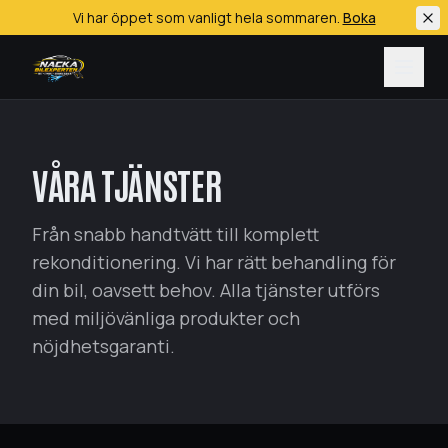
Vi har öppet som vanligt hela sommaren.
Boka
Hoppa till huvudinnehåll
VÅRA TJÄNSTER
Från snabb handtvätt till komplett
Biltvätt (handtvätt)
rekonditionering. Vi har rätt behandling för
Bilrekond
din bil, oavsett behov. Alla tjänster utförs
Keramisk coating
med miljövänliga produkter och
Däckservice
nöjdhetsgaranti.
All bilservice
Alla tjänster