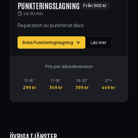
PUNKTERINGSLAGNING
Från
500
kr
ca 30 min
Reparation av punkterat däck
Boka Punkteringslagning
Läs mer
Pris per däckdimension
13-16"
17-18"
19-20"
21"+
299 kr
349 kr
399 kr
449 kr
ÖVRIGA TJÄNSTER