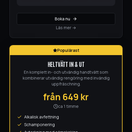
Boka nu
Läs mer →
Populärast
HELTVÄTT IN & UT
En komplett in- och utvändig handtvätt som
kombinerar utvändig rengöring med invändig
uppfräschning.
från
649
kr
ca 1 timme
Alkalisk avfettning
Schamponering