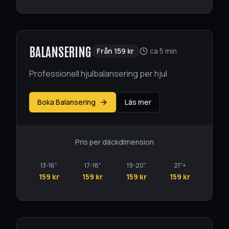
BALANSERING
Från
159
kr
ca 5 min
Professionell hjulbalansering per hjul
Boka Balansering
Läs mer
Pris per däckdimension
13-16"
17-18"
19-20"
21"+
159 kr
159 kr
159 kr
159 kr