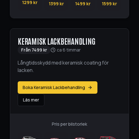
1299
kr
1399
kr
1499
kr
1599
kr
KERAMISK LACKBEHANDLING
Från
7499
kr
ca 6 timmar
Långtidsskydd med keramisk coating för
lacken.
Boka Keramisk Lackbehandling
Läs mer
Pris per bilstorlek