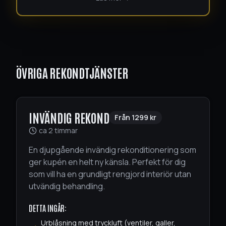
ÖVRIGA REKONDTJÄNSTER
INVÄNDIG REKOND
Från
1299
kr
ca 2 timmar
En djupgående invändig rekonditionering som
ger kupén en helt ny känsla. Perfekt för dig
som vill ha en grundligt rengjord interiör utan
utvändig behandling.
DETTA INGÅR:
Urblåsning med tryckluft (ventiler, galler,