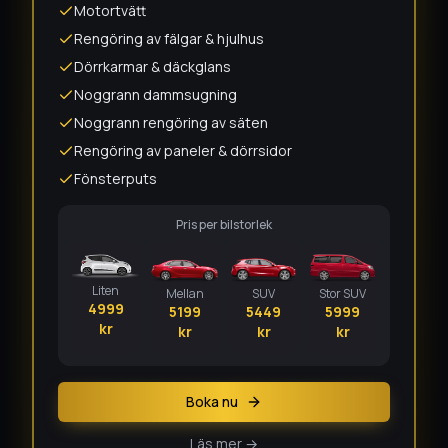
Motortvätt
Rengöring av fälgar & hjulhus
Dörrkarmar & däckglans
Noggrann dammsugning
Noggrann rengöring av säten
Rengöring av paneler & dörrsidor
Fönsterputs
Pris per bilstorlek
Liten
Mellan
SUV
Stor SUV
4999
5199
5449
5999
kr
kr
kr
kr
Boka nu
Läs mer →