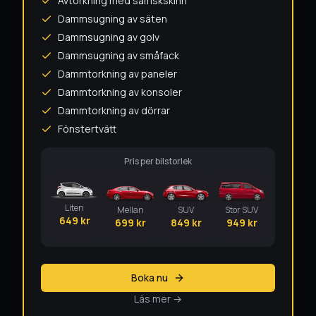
Avtorkning med sämskskinn
Dammsugning av säten
Dammsugning av golv
Dammsugning av småfack
Dammtorkning av paneler
Dammtorkning av konsoler
Dammtorkning av dörrar
Fönstertvätt
Pris per bilstorlek
Liten
Mellan
SUV
Stor SUV
649
kr
699
kr
849
kr
949
kr
Boka nu
Läs mer →