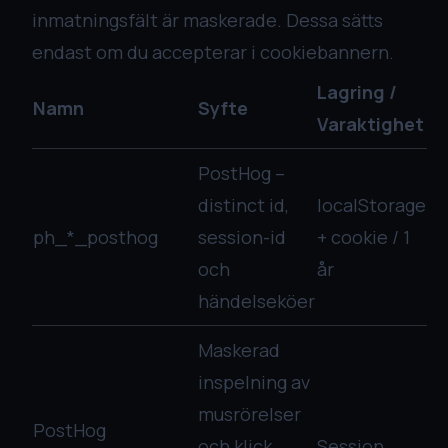
inmatningsfält är maskerade. Dessa sätts
endast om du accepterar i cookiebannern.
Lagring /
Namn
Syfte
Varaktighet
PostHog –
distinct id,
localStorage
ph_*_posthog
session-id
+ cookie / 1
och
år
händelseköer
Maskerad
inspelning av
musrörelser
PostHog
och klick
Session