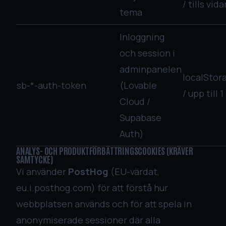
/ tills vida
tema
Inloggning
och session i
adminpanelen
localStor
sb-*-auth-token
(Lovable
/ upp till 1
Cloud /
Supabase
Auth)
ANALYS- OCH PRODUKTFÖRBÄTTRINGSCOOKIES (KRÄVER
SAMTYCKE)
Vi använder
PostHog
(EU-värdat,
eu.i.posthog.com) för att förstå hur
webbplatsen används och för att spela in
anonymiserade sessioner där alla