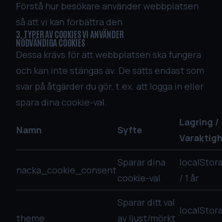
Förstå hur besökare använder webbplatsen
så att vi kan förbättra den
3. TYPER AV COOKIES VI ANVÄNDER
NÖDVÄNDIGA COOKIES
Dessa krävs för att webbplatsen ska fungera
och kan inte stängas av. De sätts endast som
svar på åtgärder du gör, t.ex. att logga in eller
spara dina cookie-val.
Lagring /
Namn
Syfte
Varaktig
Sparar dina
localStor
nacka_cookie_consent
cookie-val
/ 1 år
Sparar ditt val
localStor
theme
av ljust/mörkt