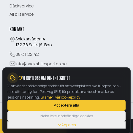
Däckservice
All bilservice
KONTAKT
Snickarvägen 4
132 38
Saltsjö-Boo
08-31 22 42
info@nackabilexperten.se
Mån-Fre:
08:00-18:00
VI BRYR OSS OM DIN INTEGRITET
Lördag:
10:00-16:00
Söndag:
Stängt
Vi använder nödvändiga cookies för att webbplatsen ska fungera, och –
med ditt samtycke – PostHog (EU) för produktanalys och maskerad
sessionsinspelning.
Läs mer i vår cookiepolicy
Acceptera alla
©
2026
Nacka Bilexperten AB
. Alla rättigheter förbehållna.
Neka icke-nödvändiga cookies
Org.nr:
559575-6668
|
Snickarvägen 4
,
132 38
Saltsjö-Boo
Anslut AI-assistent
Anpassa
Boka tid
Ring oss
Integritetspolicy
Cookies