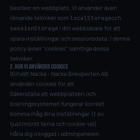
besöker en webbplats. Vi använder även
liknande tekniker som
och
localStorage
i din webbläsare för att
sessionStorage
spara inställningar och sessionsdata. I denna
policy avser "cookies" samtliga dessa
tekniker.
Öppet · Lör 10:00–16:00
2. HUR VI ANVÄNDER COOKIES
Biltvätt Nacka - Nacka Bilexperten AB
Boka tid
Byt tema
använder cookies för att:
Säkerställa att webbplatsen och
bokningssystemet fungerar korrekt
Komma ihåg dina inställningar (t.ex.
ljust/mörkt tema och cookie-val)
Hålla dig inloggad i adminpanelen