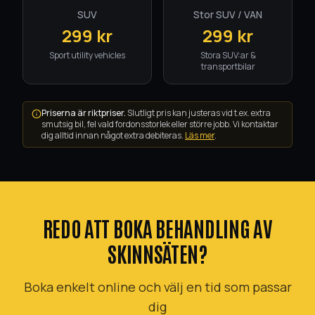
SUV
Stor SUV / VAN
299
kr
299
kr
Sport utility vehicles
Stora SUV:ar &
transportbilar
Priserna är riktpriser.
Slutligt pris kan justeras vid t.ex. extra
smutsig bil, fel vald fordonsstorlek eller större jobb. Vi kontaktar
dig alltid innan något extra debiteras.
Läs mer
.
REDO ATT BOKA
BEHANDLING AV
SKINNSÄTEN
?
Boka enkelt online och välj en tid som passar
dig