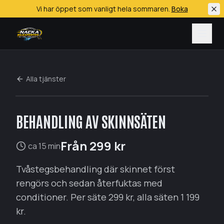
Vi har öppet som vanligt hela sommaren.
Boka
Hoppa till huvudinnehåll
Alla tjänster
BEHANDLING AV SKINNSÄTEN
Biltvätt (handtvätt)
Bilrekond
Från
299
kr
ca 15 min
Keramisk coating
Tvåstegsbehandling där skinnet först
Däckservice
rengörs och sedan återfuktas med
All bilservice
conditioner. Per säte 299 kr, alla säten 1 199
Alla tjänster
kr.