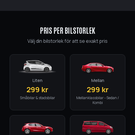
PRIS PER BILSTORLEK
Välj din bilstorlek för att se exakt pris
Öppnar Mån kl. 08:00
Boka tid
Byt tema
Liten
Mellan
299
kr
299
kr
Småbilar & stadsbilar
Mellanklassbilar - Sedan /
Kombi