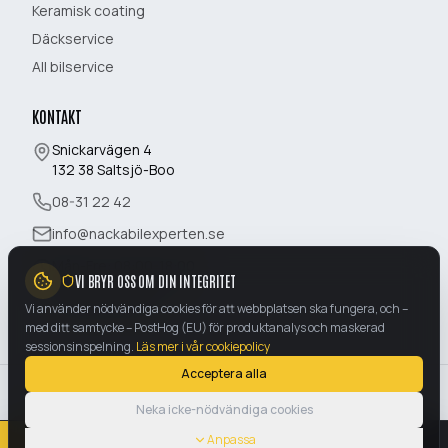
Keramisk coating
Däckservice
All bilservice
KONTAKT
Snickarvägen 4
132 38
Saltsjö-Boo
08-31 22 42
info@nackabilexperten.se
Mån-Fre:
08:00-18:00
VI BRYR OSS OM DIN INTEGRITET
Lördag:
10:00-16:00
Söndag:
Stängt
Vi använder nödvändiga cookies för att webbplatsen ska fungera, och –
med ditt samtycke – PostHog (EU) för produktanalys och maskerad
sessionsinspelning.
Läs mer i vår cookiepolicy
Acceptera alla
©
2026
Nacka Bilexperten AB
. Alla rättigheter förbehållna.
Neka icke-nödvändiga cookies
Org.nr:
559575-6668
|
Snickarvägen 4
,
132 38
Saltsjö-Boo
Anslut AI-assistent
Anpassa