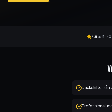
4.9
av 5 (
40
V
Däckskifte från e
Professionell 