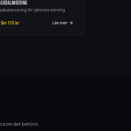
ÄCKBALANSERING
julbalansering för jämnare körning
rån
115
kr
Läs mer
xtra om det behövs.