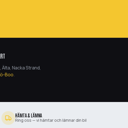
ERT
 Älta, Nacka Strand,
jö-Boo
.
HÄMTA & LÄMNA
Ring oss — vi hämtar och lämnar din bil