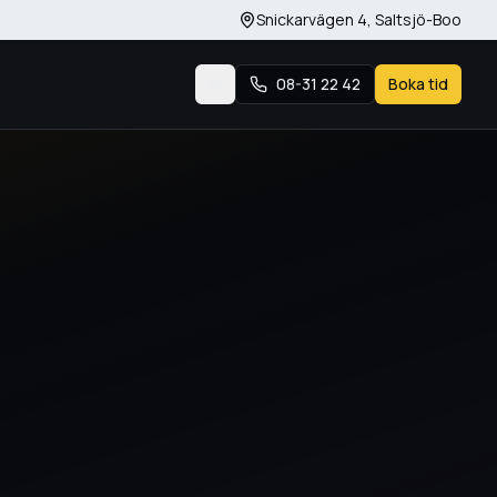
Snickarvägen 4
,
Saltsjö-Boo
08-31 22 42
Boka tid
Byt tema