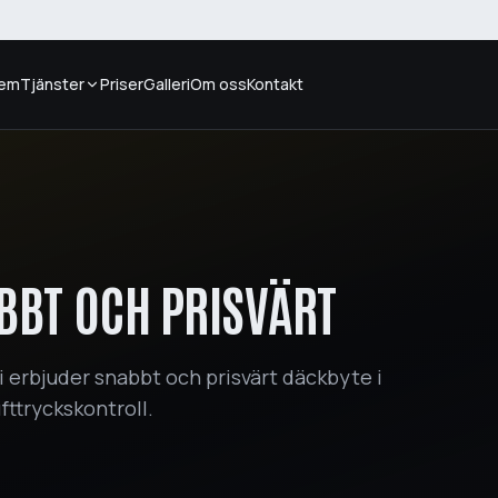
em
Tjänster
Priser
Galleri
Om oss
Kontakt
ABBT OCH PRISVÄRT
i erbjuder snabbt och prisvärt däckbyte i
ttryckskontroll.