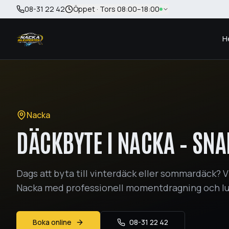
Hoppa till huvudinnehåll
08-31 22 42
Öppet · Tors 08:00–18:00
H
Nacka
DÄCKBYTE I NACKA – SN
Dags att byta till vinterdäck eller sommardäck? V
Nacka med professionell momentdragning och luf
Boka online
08-31 22 42