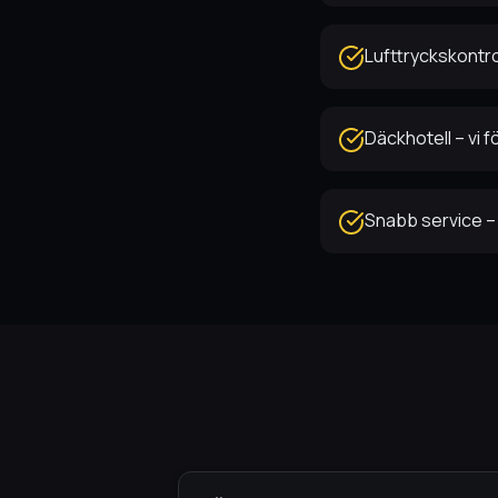
Lufttryckskontrol
Däckhotell – vi f
Snabb service – 