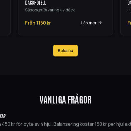
DÄCKHOTELL
D
Säsongsförvaring av däck
H
Från
1150
kr
F
Läs mer
Boka nu
VANLIGA FRÅGOR
CKA?
 450 kr för byte av 4 hjul. Balansering kostar 150 kr per hjul e