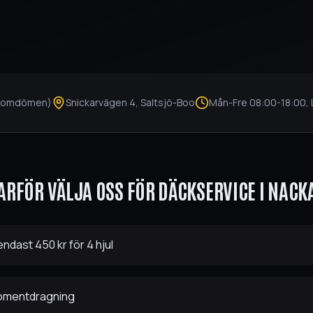
omdömen)
Snickarvägen 4
,
Saltsjö-Boo
Mån-Fre
08:00
-
18:00
,
ARFÖR VÄLJA OSS FÖR
DÄCKSERVICE
I
NACK
ndast 450 kr för 4 hjul
momentdragning