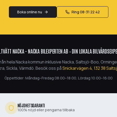
Boka online nu
Ring
08-31 22 42
LTVÄTT NACKA - NACKA BILEXPERTEN AB
– DIN LOKALA BILVÅRDSEXP
från hela Nacka kommun inklusive
Nacka, Saltsjö-Boo, Orminge,
ra, Sickla, Värmdö
. Besök oss på
Snickarvägen 4
,
132 38
Salts
Öppettider: Måndag–Fredag
08:00
–
18:00
, Lördag
10:00
–
16:00
NÖJDHETSGARANTI
100% nöjd eller pengarna tillbaka