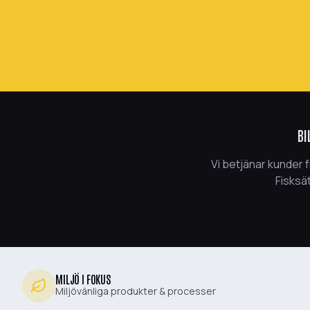
BI
Vi betjänar kunder 
Fisksät
MILJÖ I FOKUS
Miljövänliga produkter & processer