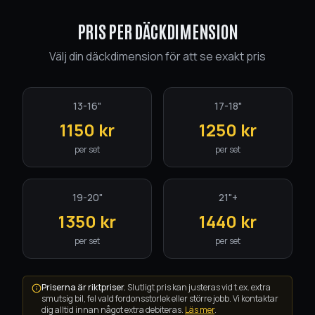
PRIS PER DÄCKDIMENSION
Välj din däckdimension för att se exakt pris
13-16"
17-18"
1150 kr
1250 kr
Öppnar imorgon kl. 08:00
per set
per set
Boka tid
Byt tema
19-20"
21"+
1350 kr
1440 kr
per set
per set
Priserna är riktpriser.
Slutligt pris kan justeras vid t.ex. extra
smutsig bil, fel vald fordonsstorlek eller större jobb. Vi kontaktar
dig alltid innan något extra debiteras.
Läs mer
.