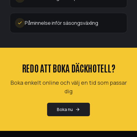
Påminnelse inför säsongsväxling
REDO ATT BOKA
DÄCKHOTELL
?
Boka enkelt online och välj en tid som passar
dig
Boka nu