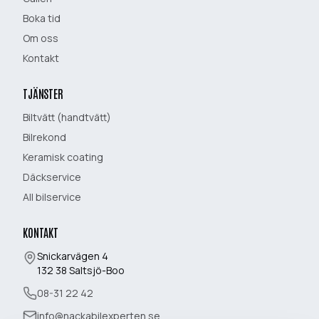
Boka tid
Om oss
Kontakt
TJÄNSTER
Biltvätt (handtvätt)
Bilrekond
Keramisk coating
Däckservice
All bilservice
KONTAKT
Snickarvägen 4
132 38
Saltsjö-Boo
08-31 22 42
info@nackabilexperten.se