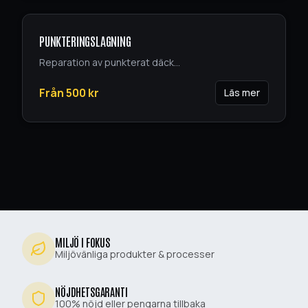
PUNKTERINGSLAGNING
Reparation av punkterat däck
...
Från
500
kr
Läs mer
MILJÖ I FOKUS
Miljövänliga produkter & processer
NÖJDHETSGARANTI
100% nöjd eller pengarna tillbaka