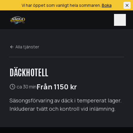
Vi har öppet som vanligt hela sommaren.
Boka
Hoppa till huvudinnehåll
Alla tjänster
DÄCKHOTELL
Biltvätt (handtvätt)
Bilrekond
Från
1150
kr
ca 30 min
Keramisk coating
Säsongsförvaring av däck i tempererat lager.
Däckservice
Inkluderar tvätt och kontroll vid inlämning.
All bilservice
Alla tjänster