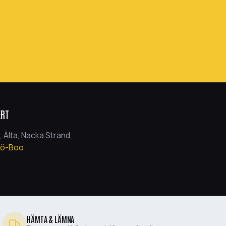
ERT
 Älta, Nacka Strand,
jö-Boo
.
HÄMTA & LÄMNA