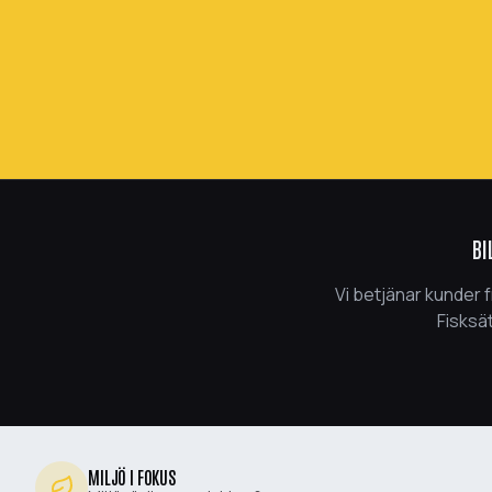
BI
Vi betjänar kunder 
Fisksät
MILJÖ I FOKUS