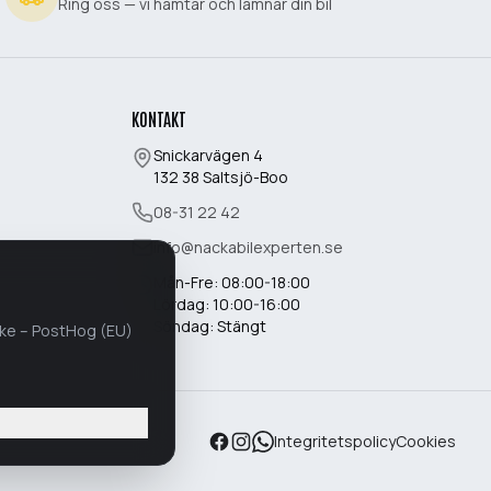
Ring oss — vi hämtar och lämnar din bil
KONTAKT
Snickarvägen 4
132 38
Saltsjö-Boo
08-31 22 42
info@nackabilexperten.se
Mån-Fre:
08:00-18:00
Lördag:
10:00-16:00
Söndag:
Stängt
cke – PostHog (EU)
Integritetspolicy
Cookies