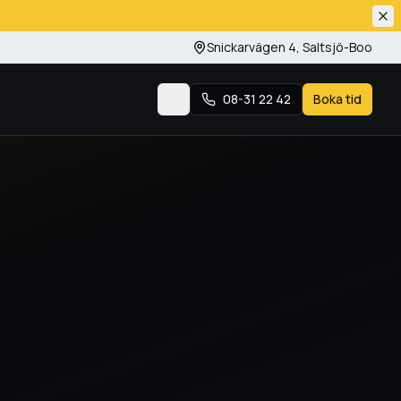
Snickarvägen 4
,
Saltsjö-Boo
08-31 22 42
Boka tid
Byt tema