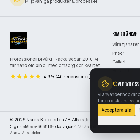
Miljövänliga produkter & processer
SNABBLÄNKAR
Våra tjänster
Priser
Professionell bilvård i Nacka sedan 2010. Vi
Galleri
tar hand om din bil med omsorg och kvalitet.
Boka tid
4.9
/5 (
40
recensioner)
Om oss
VI BRYR OSS
Kontakt
Vi använder nödvänd
för produktanalys o
Acceptera alla
©
2026
Nacka Bilexperten AB
. Alla rättigheter förbehållna.
Org.nr:
559575-6668
|
Snickarvägen 4
,
132 38
Saltsjö-Boo
Anslut AI-assistent