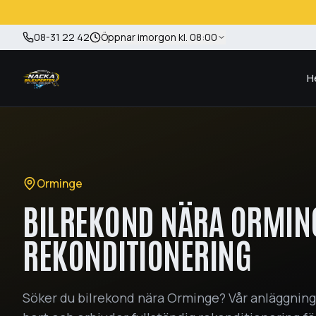
Hoppa till huvudinnehåll
08-31 22 42
Öppnar imorgon kl. 08:00
H
Orminge
BILREKOND NÄRA ORMING
REKONDITIONERING
Söker du bilrekond nära Orminge? Vår anläggning i