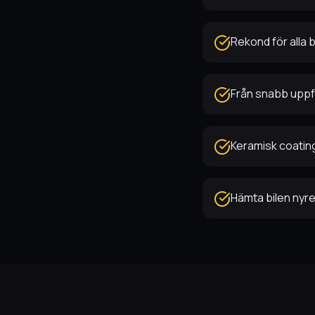
Rekond för alla 
Från snabb uppfr
Keramisk coatin
Hämta bilen ny