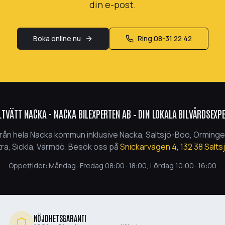
din e-post.
Boka online nu
Ring
08-31 22 42
LTVÄTT NACKA - NACKA BILEXPERTEN AB
– DIN LOKALA BILVÅRDSEXP
från hela Nacka kommun inklusive
Nacka, Saltsjö-Boo, Orminge,
ra, Sickla, Värmdö
. Besök oss på
Snickarvägen 4
,
132 38
Salts
Öppettider: Måndag–Fredag
08:00
–
18:00
, Lördag
10:00
–
16:00
NÖJDHETSGARANTI