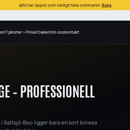
Vi har öppet som vanligt hela sommaren.
Boka
em
Tjänster
Priser
Galleri
Om oss
Kontakt
E – PROFESSIONELL
 Saltsjö-Boo ligger bara en kort bilresa