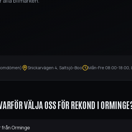
r alla bilmärken.
omdömen)
Snickarvägen 4
,
Saltsjö-Boo
Mån-Fre
08:00
-
18:00
,
VARFÖR VÄLJA OSS FÖR
REKOND
I
ORMINGE
r från Orminge