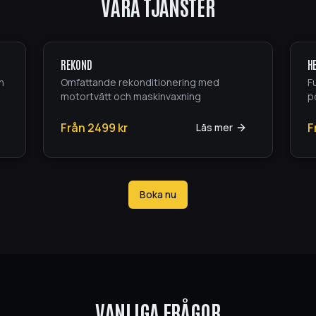
VÅRA TJÄNSTER
REKOND
H
h
Omfattande rekonditionering med
F
motortvätt och maskinvaxning
po
Från
2499
kr
F
Läs mer
Boka nu
VANLIGA FRÅGOR