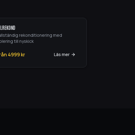
ELREKOND
ullständig rekonditionering med
lering till nyskick
rån
4999
kr
Läs mer