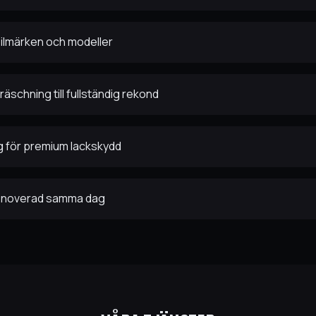
bilmärken och modeller
äschning till fullständig rekond
g för premium lackskydd
renoverad samma dag