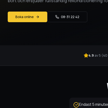
bort och erbjuder fullständig rekonditionering fö
Boka online
08-31 22 42
4.9
av 5 (
40
Endast 5 minute