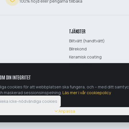
100% nöjd eller pengarna tillbaka
TJÄNSTER
Biltvätt (handtvätt)
Bilrekond
Keramisk coating
Däckservice
All bilservice
 OM DIN INTEGRITET
iga cookies för att webbplatsen ska fungera, och – med ditt samty
ch maskerad sessionsinspelning.
Läs mer i vår cookiepolicy
Neka icke-nödvändiga cookies
Anpassa