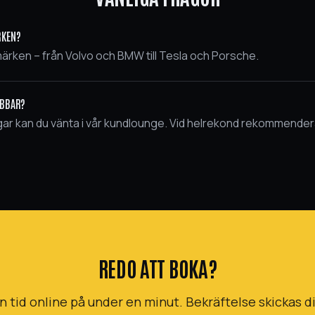
RKEN?
 märken – från Volvo och BMW till Tesla och Porsche.
OBBAR?
gar kan du vänta i vår kundlounge. Vid helrekond rekommendera
REDO ATT BOKA?
n tid online på under en minut. Bekräftelse skickas dir