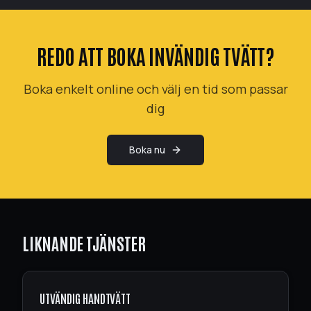
REDO ATT BOKA
INVÄNDIG TVÄTT
?
Boka enkelt online och välj en tid som passar
dig
Boka nu
LIKNANDE TJÄNSTER
UTVÄNDIG HANDTVÄTT