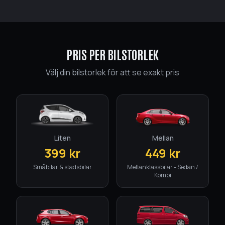
PRIS PER BILSTORLEK
Välj din bilstorlek för att se exakt pris
Öppnar Mån kl. 08:00
Boka tid
Byt tema
Liten
Mellan
399
kr
449
kr
Småbilar & stadsbilar
Mellanklassbilar - Sedan /
Kombi