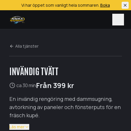
Vi har öppet som vanligt hela sommaren.
Boka
Hoppa till huvudinnehåll
Alla tjänster
INVÄNDIG TVÄTT
Biltvätt (handtvätt)
Bilrekond
Från
399
kr
ca 30 min
Keramisk coating
En invändig rengöring med dammsugning,
Däckservice
avtorkning av paneler och fönsterputs för en
All bilservice
fräsch kupé.
Alla tjänster
Läs mer