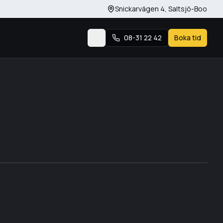
Snickarvägen 4
,
Saltsjö-Boo
08-31 22 42
Boka tid
Byt tema