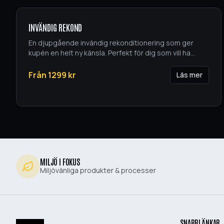
INVÄNDIG REKOND
En djupgående invändig rekonditionering som ger
kupén en helt ny känsla. Perfekt för dig som vill ha
...
Från
1299
kr
Läs mer
MILJÖ I FOKUS
Miljövänliga produkter & processer
SNABBLÄNKAR