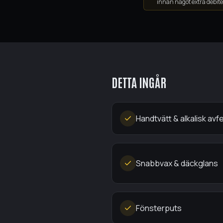
innan något extra debite
DETTA INGÅR
Handtvätt & alkalisk avf
Snabbvax & däckglans
Fönsterputs