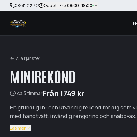
Hoppa till huvudinnehåll
08-31 22 42
Öppet · Fre 08:00–18:00
H
Alla tjänster
MINIREKOND
Från
1749
kr
ca 3 timmar
En grundlig in- och utvändig rekond för dig som vi
med handtvätt, invändig rengöring och snabbvax.
Läs mer