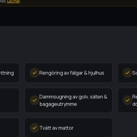
ras.
Läs mer
.
ettning
Rengöring av fälgar & hjulhus
S
Dammsugning av golv, säten &
R
bagageutrymme
d
Tvätt av mattor