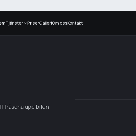
em
Tjänster
Priser
Galleri
Om oss
Kontakt
ll fräscha upp bilen