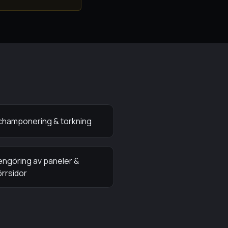
champonering & torkning
engöring av paneler &
örrsidor