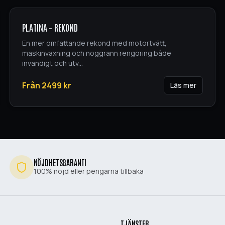
PLATINA – REKOND
En mer omfattande rekond med motortvätt,
maskinvaxning och noggrann rengöring både
invändigt och utv
...
Från
2499
kr
Läs mer
NÖJDHETSGARANTI
100% nöjd eller pengarna tillbaka
TJÄNSTER