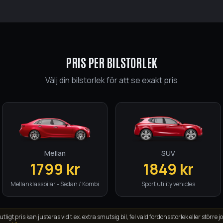
PRIS PER BILSTORLEK
Välj din bilstorlek för att se exakt pris
Mellan
SUV
1799
kr
1849
kr
Mellanklassbilar - Sedan / Kombi
Sport utility vehicles
utligt pris kan justeras vid t.ex. extra smutsig bil, fel vald fordonsstorlek eller större j